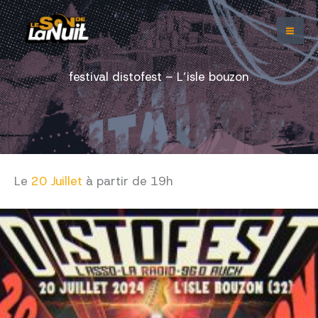
Aller
au
contenu
festival distofest – L’isle bouzon
Le
20 Juillet
à partir de 19h