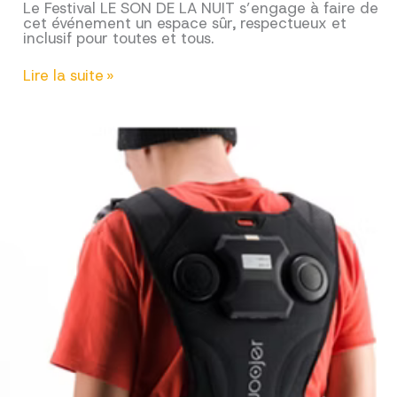
Le Festival LE SON DE LA NUIT s’engage à faire de
cet événement un espace sûr, respectueux et
inclusif pour toutes et tous.
CHARTE
Lire la suite »
CONTRE
LES
VIOLENCES
SEXISTES
ET
SEXUELLES