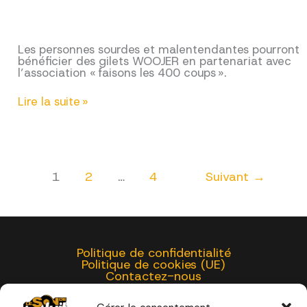
Les personnes sourdes et malentendantes pourront
bénéficier des gilets WOOJER en partenariat avec
l’association « faisons les 400 coups ».
INCLUSION
Lire la suite »
–
GILETS
WOOJER
1
2
…
4
Suivant
→
Politique de confidentialité
Politique de cookies (UE)
Contactez-nous