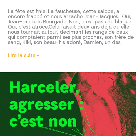
La fête est finie. La faucheuse, cette salope, a
encore frappé et nous arrache Jean-Jacques. Oui,
Jean-Jacques Bourgade. Non, c’est pas une blague.
Oui, c’est atroce.Cela faisait deux ans déjà qu’elle
nous tournait autour, décimant les rangs de ceux
qui comptaient parmi ses plus proches, son frère de
sang, Kiki, son beau-fils adoré, Damien, un des
Jean-
Lire la suite »
Jacques
« Tayak »
BOURGADE