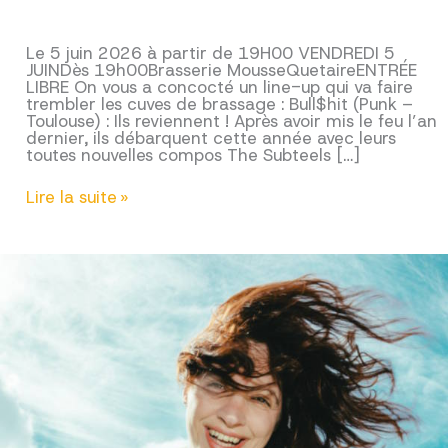
Le 5 juin 2026 à partir de 19H00 VENDREDI 5
JUINDès 19h00Brasserie MousseQuetaireENTRÉE
LIBRE On vous a concocté un line-up qui va faire
trembler les cuves de brassage : Bull$hit (Punk –
Toulouse) : Ils reviennent ! Après avoir mis le feu l’an
dernier, ils débarquent cette année avec leurs
toutes nouvelles compos The Subteels […]
La
Lire la suite »
soirée
MOUSSE
2026