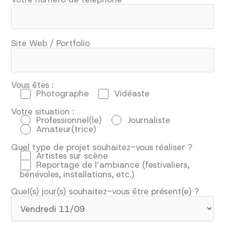
c
h
a
m
p
Site Web / Portfolio
v
i
d
e
.
Vous êtes :
Photographe
Vidéaste
Votre situation :
Professionnel(le)
Journaliste
Amateur(trice)
Quel type de projet souhaitez-vous réaliser ?
Artistes sur scène
Reportage de l’ambiance (festivaliers,
bénévoles, installations, etc.)
Quel(s) jour(s) souhaitez-vous être présent(e) ?