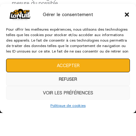
mesure du possible.
Je m'engage à respecter les consignes de
Gérer le consentement
sécurité pour garantir une expérience optimale
à tous et à adopter un comportement
respectueux et professionnel lors de
Pour offrir les meilleures expériences, nous utilisons des technologies
l'événement.
telles que les cookies pour stocker et/ou accéder aux informations
des appareils. Le fait de consentir à ces technologies nous permettra
de traiter des données telles que le comportement de navigation ou
les ID uniques sur ce site. Le fait de ne pas consentir ou de retirer son
consentement peut avoir un effet négatif sur certaines
caractéristiques et fonctions.
ACCEPTER
REFUSER
Ce formulaire utilise Akismet pour réduire le
courrier indésirable.
Découvrez comment vos
données sont traitées.
VOIR LES PRÉFÉRENCES
Politique de cookies
Politique de confidentialité
Politique de cookies (UE)
Contactez-nous