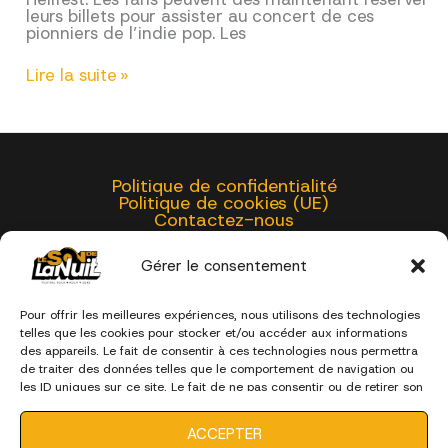
leurs billets pour assister au concert de ces
pionniers de l’indie pop. Les
BUZZCOCKS
Lire la suite »
Politique de confidentialité
Politique de cookies (UE)
Contactez-nous
Gérer le consentement
BOUTIQUE MERCH'
NEWSLETTER
Pour offrir les meilleures expériences, nous utilisons des technologies
telles que les cookies pour stocker et/ou accéder aux informations
des appareils. Le fait de consentir à ces technologies nous permettra
Suivez-nous !
de traiter des données telles que le comportement de navigation ou
les ID uniques sur ce site. Le fait de ne pas consentir ou de retirer son
consentement peut avoir un effet négatif sur certaines
caractéristiques et fonctions.
ACCEPTER