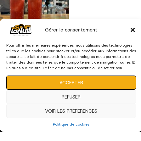
Gérer le consentement
Pour offrir les meilleures expériences, nous utilisons des technologies
telles que les cookies pour stocker et/ou accéder aux informations des
appareils. Le fait de consentir à ces technologies nous permettra de
traiter des données telles que le comportement de navigation ou les ID
uniques sur ce site. Le fait de ne pas consentir ou de retirer son
Politique de confidentialité
consentement peut avoir un effet négatif sur certaines caractéristiques
Politique de cookies (UE)
et fonctions.
ACCEPTER
Contactez-nous
REFUSER
BOUTIQUE MERCH'
NEWSLETTER
VOIR LES PRÉFÉRENCES
Politique de cookies
Suivez-nous !