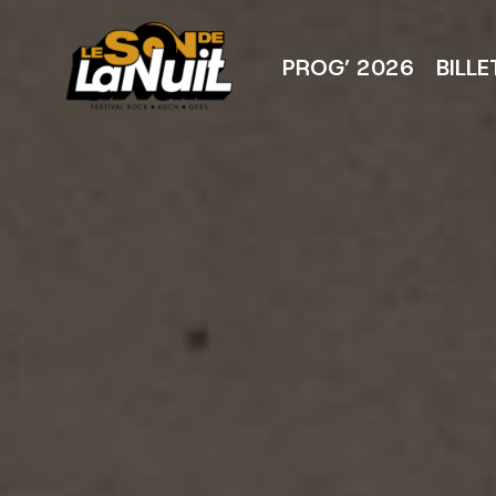
Aller
au
contenu
PROG’ 2026
BILLE