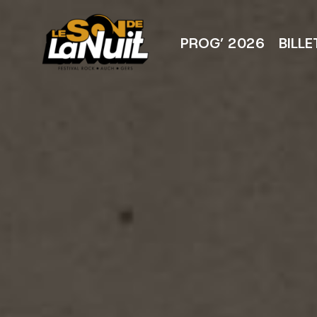
Aller
au
contenu
PROG’ 2026
BILLE