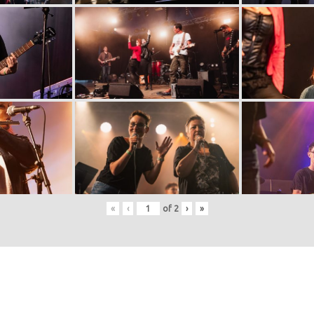
«
‹
of
2
›
»