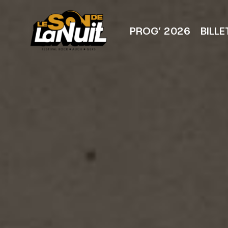
Aller
au
contenu
PROG’ 2026
BILLE