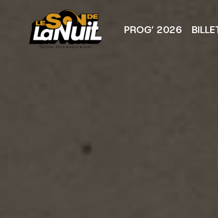
Aller
au
contenu
PROG’ 2026
BILLE