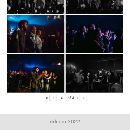
«
‹
of
4
›
»
édition 2022