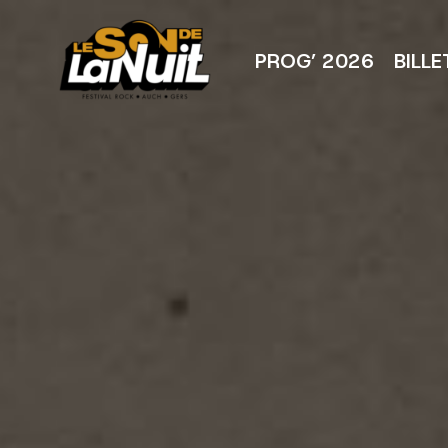
Aller
au
contenu
PROG’ 2026
BILLE