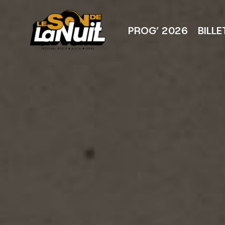
Aller
au
contenu
PROG’ 2026
BILLE