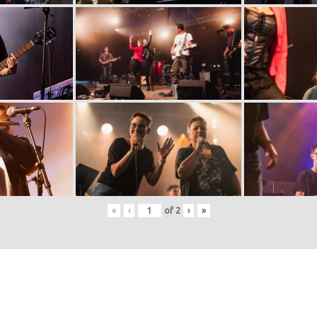
«
‹
of
2
›
»