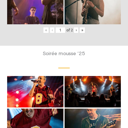
«
‹
of
2
›
»
Soirée mousse ’25