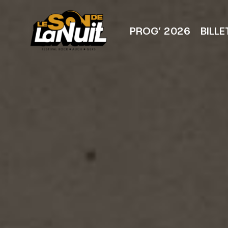
Aller
au
contenu
PROG’ 2026
BILLE