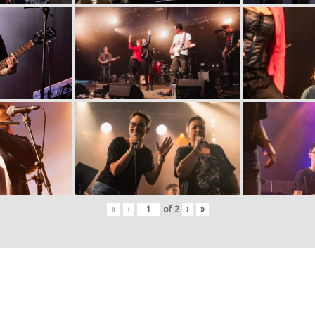
«
‹
of
2
›
»