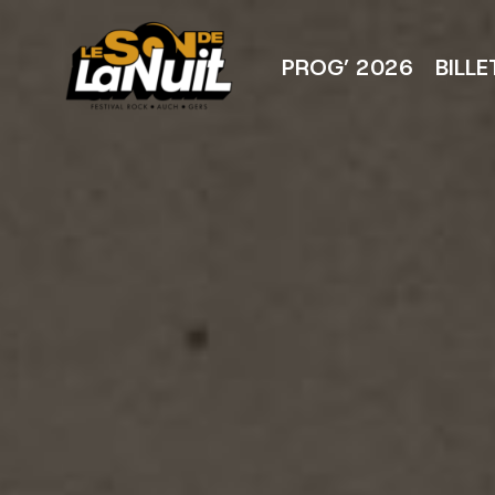
Aller
au
contenu
PROG’ 2026
BILLE