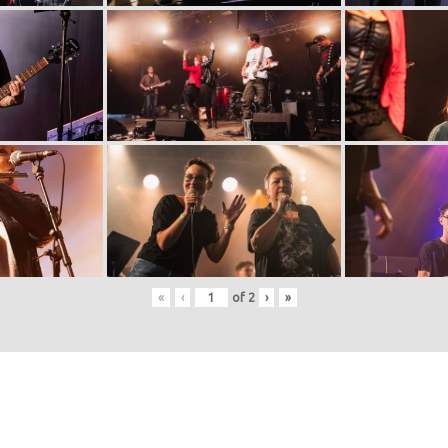
«
‹
of
2
›
»