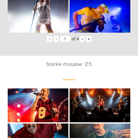
«
‹
of
4
›
»
Soirée mousse ’25