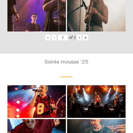
«
‹
of
2
›
»
Soirée mousse ’25