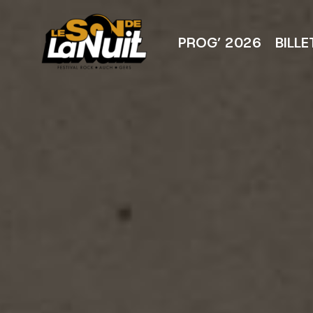
Aller
au
contenu
PROG’ 2026
BILLE