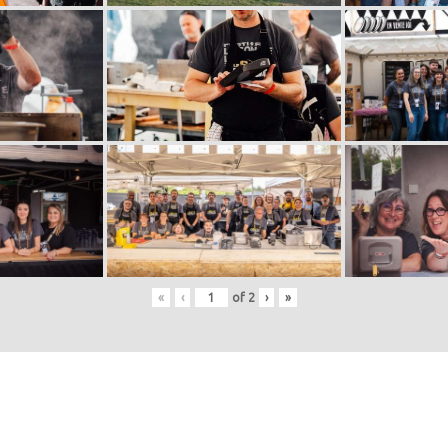
«
‹
of
2
›
»