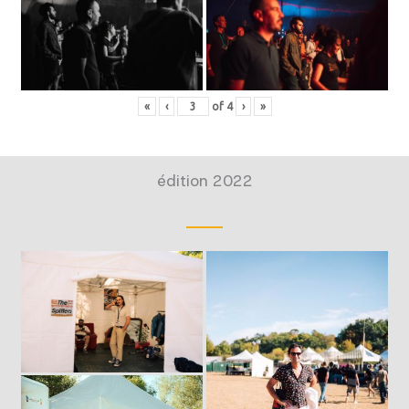
«
‹
of
4
›
»
édition 2022