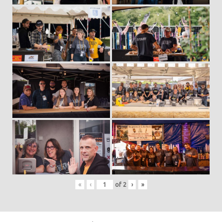
«
‹
of
2
›
»