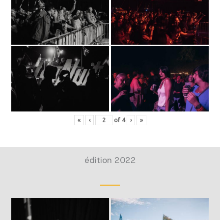
«
‹
of
4
›
»
édition 2022