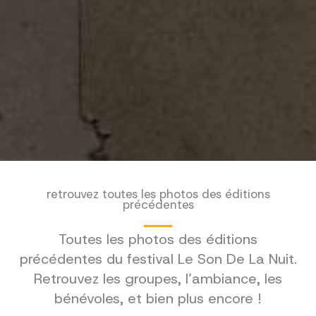
retrouvez toutes les photos des éditions
précédentes
Toutes les photos des éditions
précédentes du festival Le Son De La Nuit.
Retrouvez les groupes, l’ambiance, les
bénévoles, et bien plus encore !