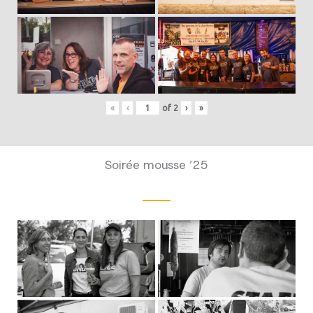
«
‹
of
2
›
»
Soirée mousse ’25