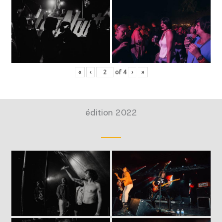
«
‹
of
4
›
»
édition 2022