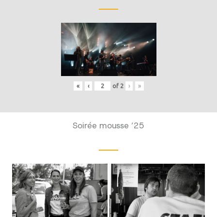
«
‹
of
2
›
»
Soirée mousse ’25