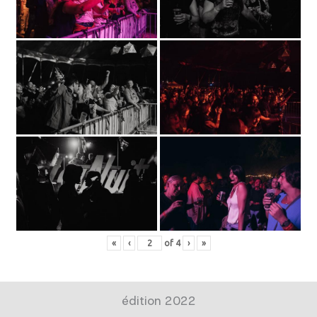
«
‹
of
4
›
»
édition 2022