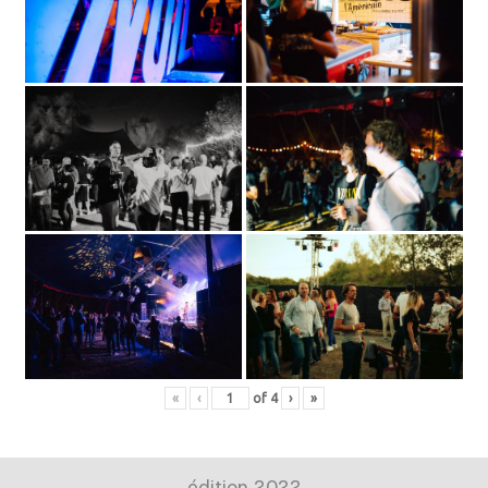
«
‹
of
4
›
»
édition 2022