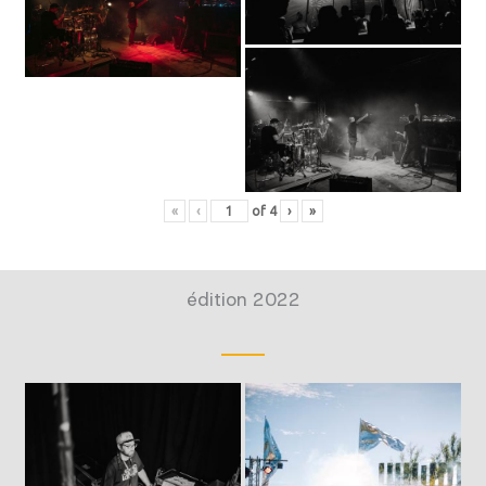
«
‹
of
4
›
»
édition 2022