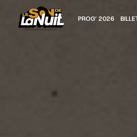
Aller
au
contenu
PROG’ 2026
BILLE