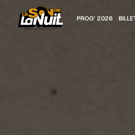
Aller
au
contenu
PROG’ 2026
BILLE