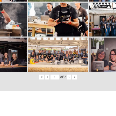
«
‹
of
2
›
»