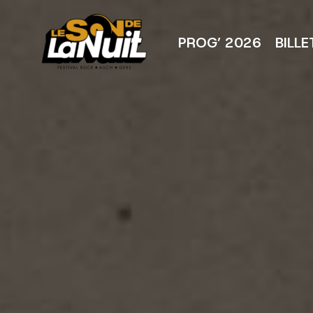
Aller
au
contenu
PROG’ 2026
BILLE