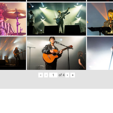
«
‹
of
4
›
»