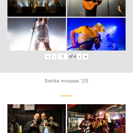
«
‹
of
4
›
»
Soirée mousse ’25