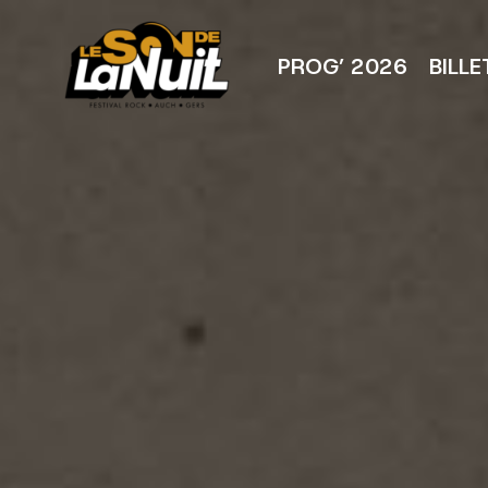
Aller
au
contenu
PROG’ 2026
BILLE