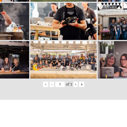
«
‹
of
2
›
»