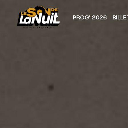
Aller
au
contenu
PROG’ 2026
BILLE