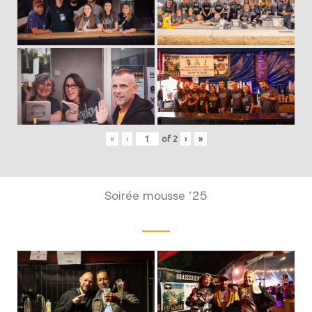
«
‹
of
2
›
»
Soirée mousse ’25