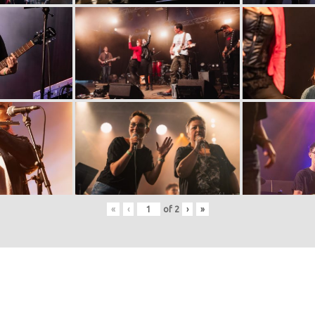
«
‹
of
2
›
»