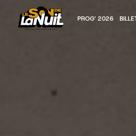
Aller
au
contenu
PROG’ 2026
BILLE