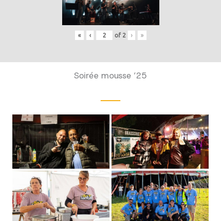
«
‹
of
2
›
»
Soirée mousse ’25