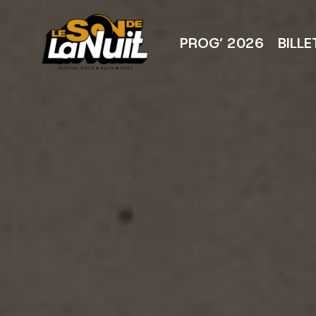
Aller
au
contenu
PROG’ 2026
BILLE