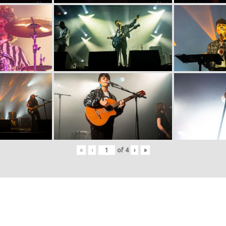
«
‹
of
4
›
»