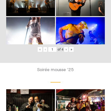
«
‹
of
4
›
»
Soirée mousse ’25