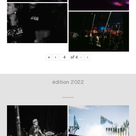
«
‹
of
4
›
»
édition 2022