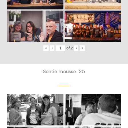
«
‹
of
2
›
»
Soirée mousse ’25