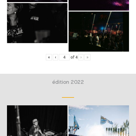
«
‹
of
4
›
»
édition 2022