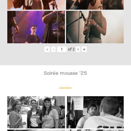
«
‹
of
2
›
»
Soirée mousse ’25