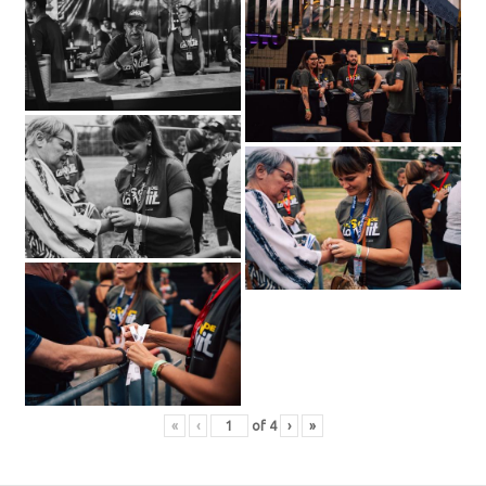
«
‹
of
4
›
»