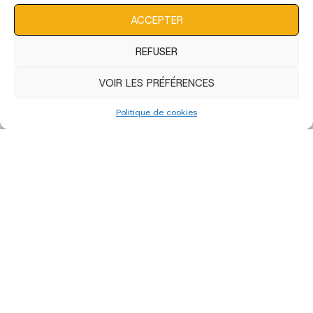
consentement peut avoir un effet négatif sur certaines
caractéristiques et fonctions.
ACCEPTER
REFUSER
VOIR LES PRÉFÉRENCES
Politique de cookies