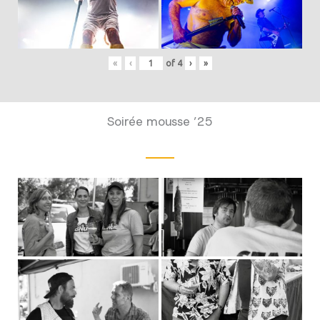
«
‹
of
4
›
»
Soirée mousse ’25