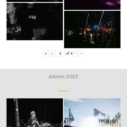
«
‹
of
4
›
»
édition 2022