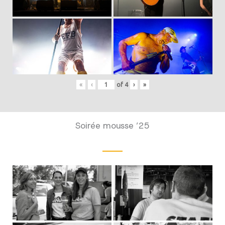
«
‹
of
4
›
»
Soirée mousse ’25