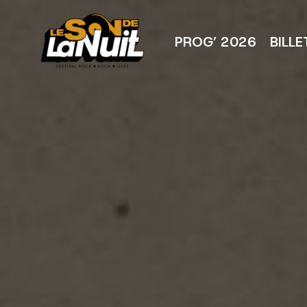
Aller
au
contenu
PROG’ 2026
BILLE