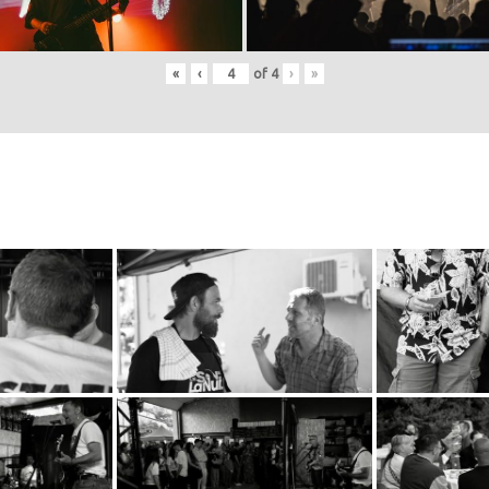
«
‹
of
4
›
»