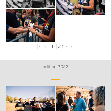
«
‹
of
4
›
»
édition 2022