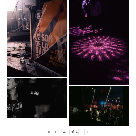
«
‹
of
4
›
»