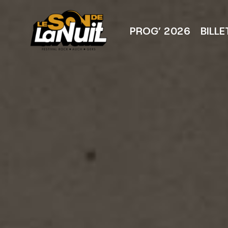
Aller
au
contenu
PROG’ 2026
BILLE