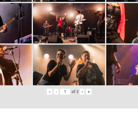
«
‹
of
2
›
»