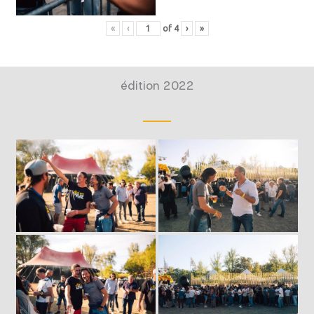
«
‹
of
4
›
»
édition 2022