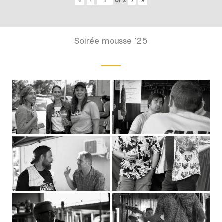
«
‹
of
2
›
»
Soirée mousse ’25