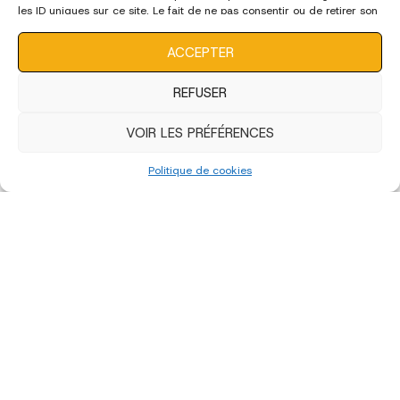
les ID uniques sur ce site. Le fait de ne pas consentir ou de retirer son
consentement peut avoir un effet négatif sur certaines
caractéristiques et fonctions.
ACCEPTER
REFUSER
VOIR LES PRÉFÉRENCES
Politique de cookies
«
‹
of
4
›
»
édition 2022