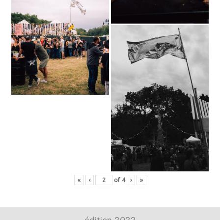
«
‹
of
4
›
»