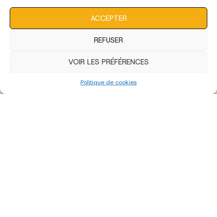
consentement peut avoir un effet négatif sur certaines
caractéristiques et fonctions.
ACCEPTER
REFUSER
VOIR LES PRÉFÉRENCES
Politique de cookies