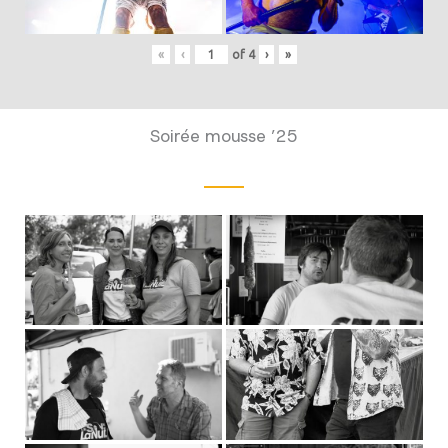
«
‹
of
4
›
»
Soirée mousse ’25